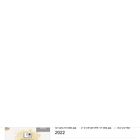
関西万博開幕１年前イベント-NARA
日常
YOUTH EXPOへ行ったよ！
2024年4月23日
【選挙】という戦いを終えて
街頭演説
2023年4月30日
維新の会 関本まさき 出陣式
市議会議員時代
2023年4月18日
奈良県議会・大和郡山市議会 ｜初傍聴
APD
2022